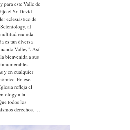
y para este Valle de
ijo el Sr. David
der eclesiástico de
 Scientology, al
 multitud reunida.
a es tan diversa
nando Valley”. Así
la bienvenida a sus
e innumerables
as y en cualquier
onómica. En ese
Iglesia refleja el
ntology a la
Que todos los
s mismos derechos. …
.