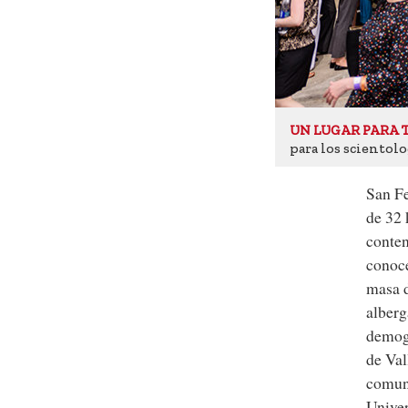
UN LUGAR PARA 
para los scientolo
San Fe
de 32 
conten
conoce
masa d
alberg
demogr
de Val
comuni
Univer