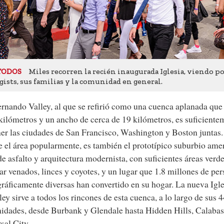
Miles recorren la recién inaugurada Iglesia, viendo po
TODOS
gists, sus familias y la comunidad en general.
rnando Valley, al que se refirió como una cuenca aplanada que 
kilómetros y un ancho de cerca de 19 kilómetros, es suficiente
er las ciudades de San Francisco, Washington y Boston juntas.
 el área popularmente, es también el prototípico suburbio ame
e asfalto y arquitectura modernista, con suficientes áreas ver
ar venados, linces y coyotes, y un lugar que 1.8 millones de pe
áficamente diversas han convertido en su hogar. La nueva Igle
ley sirve a todos los rincones de esta cuenca, a lo largo de sus 
dades, desde Burbank y Glendale hasta Hidden Hills, Calabas
sal City.