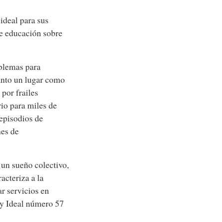
ideal para sus
e educación sobre
oblemas para
tanto un lugar como
por frailes
rio para miles de
 episodios de
nes de
 un sueño colectivo,
acteriza a la
r servicios en
gy Ideal número 57