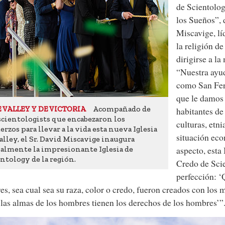
de Scientolog
los Sueños”, d
Miscavige, lí
la religión de
dirigirse a la
“Nuestra ayud
como San Fer
que le damos 
Acompañado de
E VALLEY Y DE VICTORIA
habitantes d
scientologists que encabezaron los
culturas, etni
erzos para llevar a la vida esta nueva Iglesia
situación ec
alley, el Sr. David Miscavige inaugura
ialmente la impresionante Iglesia de
aspecto, esta 
ntology de la región.
Credo de Scie
perfección: ‘
s, sea cual sea su raza, color o credo, fueron creados con lo
las almas de los hombres tienen los derechos de los hombres’”