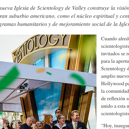
nueva Iglesia de Scientology de Valley construye la visió
gran suburbio americano, como el núcleo espiritual y cent
gramas humanitarios y de mejoramiento social de la Igles
Cuando alred
scientologist
invitados se 
para la apertu
Scientology 
amplio nuevo 
Hollywood par
la comunida
de reflexión 
unido a esta 
scientologists
“Hoy, inaugu