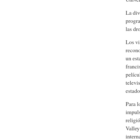
La div
progra
las dr
Los vi
recono
un est
franci
pelícu
televi
estado
Para l
impuls
religi
Valley
intern