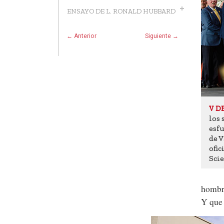
ENSAYO DE L. RONALD HUBBARD
← Anterior
Siguiente →
V D
los 
esfu
de V
ofic
Scie
hombre
Y que 