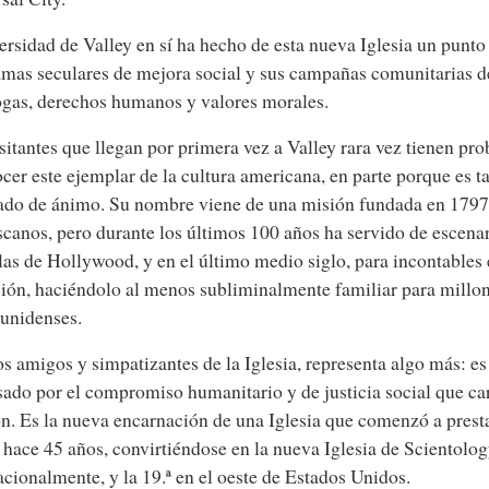
ersidad de Valley en sí ha hecho de esta nueva Iglesia un punto 
mas seculares de mejora social y sus campañas comunitarias d
ogas, derechos humanos y valores morales.
sitantes que llegan por primera vez a Valley rara vez tienen pr
cer este ejemplar de la cultura americana, en parte porque es 
ado de ánimo. Su nombre viene de una misión fundada en 1797 
scanos, pero durante los últimos 100 años ha servido de escena
las de Hollywood, y en el último medio siglo, para incontables
sión, haciéndolo al menos subliminalmente familiar para millo
unidenses.
os amigos y simpatizantes de la Iglesia, representa algo más: es
ado por el compromiso humanitario y de justicia social que car
ón. Es la nueva encarnación de una Iglesia que comenzó a presta
 hace 45 años, convirtiéndose en la nueva Iglesia de Scientolo
acionalmente, y la 19.ª en el oeste de Estados Unidos.