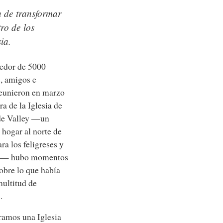
n de transformar
ro de los
ia.
edor de 5000
s, amigos e
reunieron en marzo
ra de la Iglesia de
de Valley —un
hogar al norte de
a los feligreses y
d— hubo momentos
sobre lo que había
multitud de
.
ramos una Iglesia