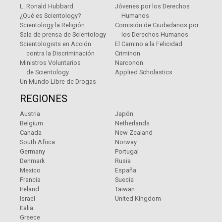
L. Ronald Hubbard
Jóvenes por los Derechos
¿Qué es Scientology?
Humanos
Scientology la Religión
Comisión de Ciudadanos por
Sala de prensa de Scientology
los Derechos Humanos
Scientologists en Acción
El Camino a la Felicidad
contra la Discriminación
Criminon
Ministros Voluntarios
Narconon
de Scientology
Applied Scholastics
Un Mundo Libre de Drogas
REGIONES
Austria
Japón
Belgium
Netherlands
Canada
New Zealand
South Africa
Norway
Germany
Portugal
Denmark
Rusia
Mexico
España
Francia
Suecia
Ireland
Taiwan
Israel
United Kingdom
Italia
Greece