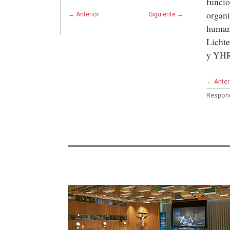
funcio
organi
← Anterior
Siguiente →
humano
Lichte
y YHR
← Anter
Respond