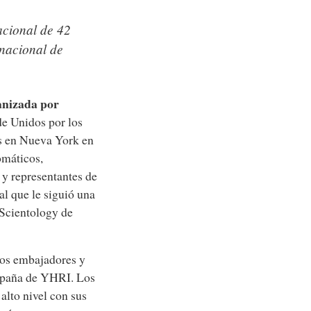
acional de 42
rnacional de
anizada por
de Unidos por los
as en Nueva York en
omáticos,
y representantes de
al que le siguió una
 Scientology de
los embajadores y
campaña de YHRI. Los
lto nivel con sus