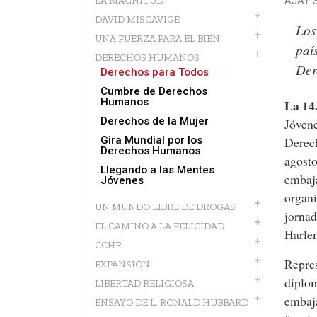
LA MAGNITUD
AJAY 
DAVID MISCAVIGE
Los
UNA FUERZA PARA EL BIEN
paí
DERECHOS HUMANOS
Der
Derechos para Todos
Cumbre de Derechos
Humanos
La 14
Derechos de la Mujer
Jóvene
Derech
Gira Mundial por los
Derechos Humanos
agosto
Llegando a las Mentes
embaja
Jóvenes
organi
UN MUNDO LIBRE DE DROGAS
jornad
EL CAMINO A LA FELICIDAD
Harle
CCHR
Repres
EXPANSIÓN
diplom
LIBERTAD RELIGIOSA
embaja
ENSAYO DE L. RONALD HUBBARD