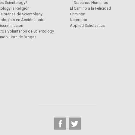
es Scientology?
Derechos Humanos
tology la Religión
El Camino a la Felicidad
de prensa de Scientology
Criminon
tologists en Acción contra
Narconon
Discriminación
Applied Scholastics
tros Voluntarios de Scientology
ndo Libre de Drogas