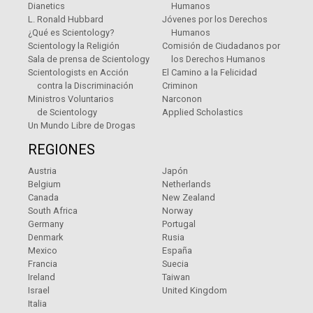
Dianetics
Humanos
L. Ronald Hubbard
Jóvenes por los Derechos
¿Qué es Scientology?
Humanos
Scientology la Religión
Comisión de Ciudadanos por
Sala de prensa de Scientology
los Derechos Humanos
Scientologists en Acción
El Camino a la Felicidad
contra la Discriminación
Criminon
Ministros Voluntarios
Narconon
de Scientology
Applied Scholastics
Un Mundo Libre de Drogas
REGIONES
Austria
Japón
Belgium
Netherlands
Canada
New Zealand
South Africa
Norway
Germany
Portugal
Denmark
Rusia
Mexico
España
Francia
Suecia
Ireland
Taiwan
Israel
United Kingdom
Italia