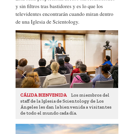
y sin filtros tras bastidores y es lo que los
televidentes encontrarán cuando miran dentro
de una Iglesia de Scientology.
 miembros del
Las sesiones de auditación
SERVICIOS
tology de Los
usan el E-Metro para guiar el
ida a visitantes
asesoramiento espiritual.