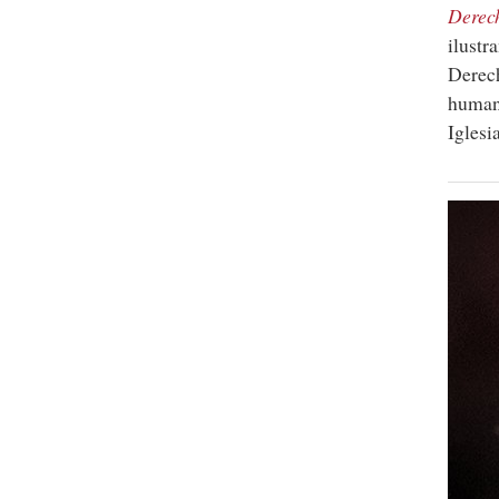
Derech
ilustr
Derec
human
Iglesia