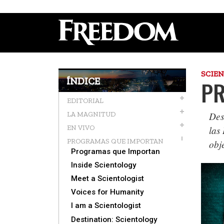
SCIE
ÍNDICE
PR
EDITORIAL
Des
LA MAGNITUD
EN VIVO
las
PROGRAMAS QUE IMPORTAN
obj
Programas que Importan
Inside Scientology
Meet a Scientologist
Voices for Humanity
I am a Scientologist
Destination: Scientology