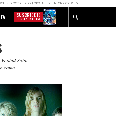
SCIENTOLOGY RELIGION.ORG
SCIENTOLOGY.ORG
SUSCRÍBETE
CTA
EDICION IMPRESA
S
a Verdad Sobre
nen como