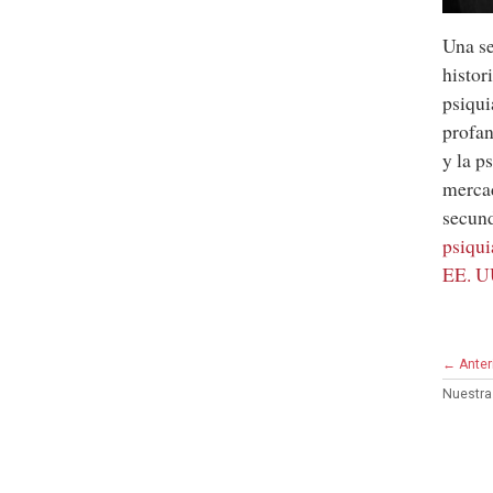
Una se
histor
psiqui
profan
y la p
merca
secund
psiqui
EE. U
← Anter
Nuestra