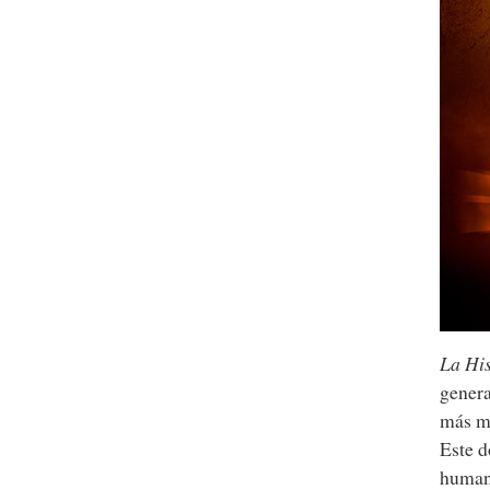
La Hi
genera
más m
Este d
humano