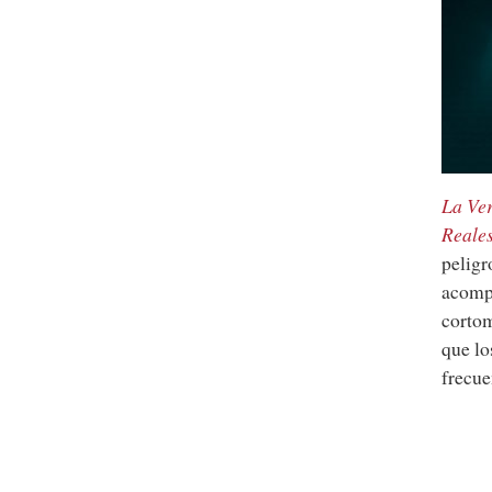
La Ver
Reale
peligr
acomp
cortom
que lo
frecue