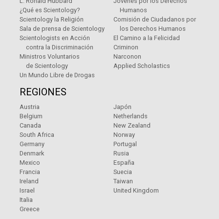
L. Ronald Hubbard
Jóvenes por los Derechos
¿Qué es Scientology?
Humanos
Scientology la Religión
Comisión de Ciudadanos por
Sala de prensa de Scientology
los Derechos Humanos
Scientologists en Acción
El Camino a la Felicidad
contra la Discriminación
Criminon
Ministros Voluntarios
Narconon
de Scientology
Applied Scholastics
Un Mundo Libre de Drogas
REGIONES
Austria
Japón
Belgium
Netherlands
Canada
New Zealand
South Africa
Norway
Germany
Portugal
Denmark
Rusia
Mexico
España
Francia
Suecia
Ireland
Taiwan
Israel
United Kingdom
Italia
Greece