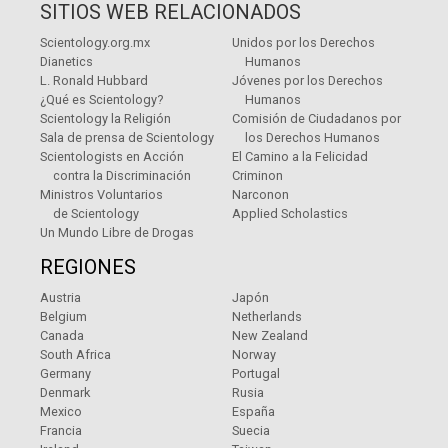
SITIOS WEB RELACIONADOS
Scientology.org.mx
Unidos por los Derechos
Dianetics
Humanos
L. Ronald Hubbard
Jóvenes por los Derechos
¿Qué es Scientology?
Humanos
Scientology la Religión
Comisión de Ciudadanos por
Sala de prensa de Scientology
los Derechos Humanos
Scientologists en Acción
El Camino a la Felicidad
contra la Discriminación
Criminon
Ministros Voluntarios
Narconon
de Scientology
Applied Scholastics
Un Mundo Libre de Drogas
REGIONES
Austria
Japón
Belgium
Netherlands
Canada
New Zealand
South Africa
Norway
Germany
Portugal
Denmark
Rusia
Mexico
España
Francia
Suecia